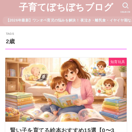
子育てぼちぼちブログ
SEARCH
【2026年最新】ワンオペ育児の悩みを解決！ 夜泣き・離乳食・イヤイヤ期な
2歳
知育玩具
賢い子を育てる絵本おすすめ15選【0〜3