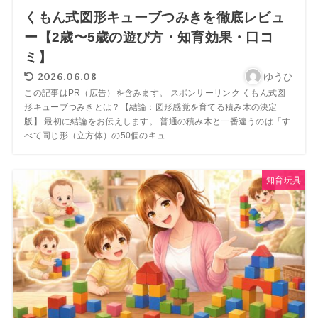
くもん式図形キューブつみきを徹底レビュ
ー【2歳〜5歳の遊び方・知育効果・口コ
ミ】
2026.06.08
ゆうひ
この記事はPR（広告）を含みます。 スポンサーリンク くもん式図
形キューブつみきとは？【結論：図形感覚を育てる積み木の決定
版】 最初に結論をお伝えします。 普通の積み木と一番違うのは「す
べて同じ形（立方体）の50個のキュ...
知育玩具