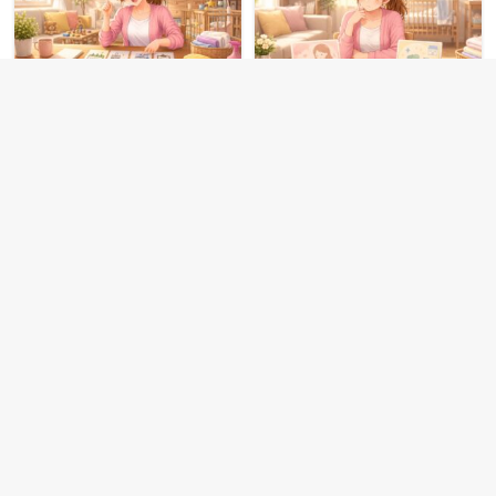
夫が単身赴任になったワンオ
産後ケア施設vs家事代行どち
ペママの家事代行活用術
らが先？ワンオペママの正解
ロードマップ
2026.05.24
ゆうひ
2026.06.28
ゆうひ
1
2
3
…
10
＞
バウンサーで後悔する人の特
徴｜必要ない家庭・買ってよかった
家庭の違い
2026.08.07