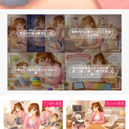
家事代行は贅沢ではなく投資で
育児のお悩み解決まとめ
ある理由
幼児英語教材おすすめ比較｜0
1歳からの知育玩具おすすめ15
歳・1歳・2歳・3歳で失敗しな
選
い選び方
ワンオペ育児
ワンオペ育児