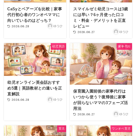
CaSyとベアーズを比較｜家事
スマイルゼミ幼児コースは3歳
代行初心者のワンオペママに
には早い？6ヶ月使った口コ
向いているのはどっち？
ミ・料金・デメリットを正直
レビュー
2026.06.28
ゆうひ
2026.06.27
ゆうひ
幼児英語
家事代行
幼児オンライン英会話おすす
め5選｜英語教材との違いを正
保育園入園前後の家事代行は
直解説
いつから使う？復帰後に家事
2026.06.28
ゆうひ
が回らないママの3フェーズ活
用法
2026.06.27
ゆうひ
育児
ワンオペ育児