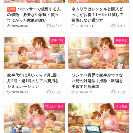
バウンサーで後悔する人
ネムリラはレンタルと購入ど
の特徴｜必要ない家庭・買っ
っちがお得？1〜3ヶ月試して
てよかった家庭の違い
後悔しない選び方
2026.08.07
2026.08.04
ゆうひ
ゆうひ
家事代行
家事代行
家事代行は月いくら？月1回・
ワンオペ育児で家事ができな
月2回・週1回のリアル費用を
い時の対処法｜掃除・料理を
シミュレーション
手放す判断基準
2026.06.27
2026.06.27
ゆうひ
ゆうひ
ワンオペ育児
幼児教育