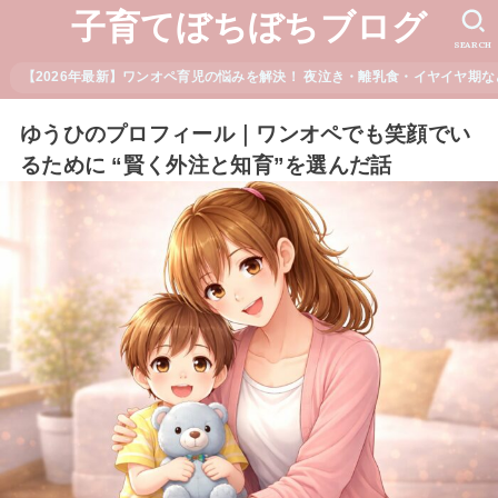
子育てぼちぼちブログ
SEARCH
【2026年最新】ワンオペ育児の悩みを解決！ 夜泣き・離乳食・イヤイヤ期な
ゆうひのプロフィール｜ワンオペでも笑顔でい
るために “賢く外注と知育”を選んだ話