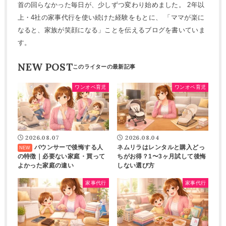
首の回らなかった毎日が、少しずつ変わり始めました。 2年以
上・4社の家事代行を使い続けた経験をもとに、 「ママが楽に
なると、家族が笑顔になる」ことを伝えるブログを書いていま
す。
NEW POST
ワンオペ育児
ワンオペ育児
2026.08.07
2026.08.04
バウンサーで後悔する人
ネムリラはレンタルと購入どっ
の特徴｜必要ない家庭・買って
ちがお得？1〜3ヶ月試して後悔
よかった家庭の違い
しない選び方
家事代行
家事代行