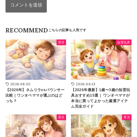
RECOMMEND
育児
知育玩具
2026.08.02
2026.06.13
【2026年】ネムリラvsバウンサー
【2026年最新】1歳〜3歳の知育玩
比較｜ワンオペママが選ぶのはど
具おすすめ15選｜ ワンオペママが
っち？
本当に買ってよかった厳選アイテ
ム完全ガイド
育児
育児