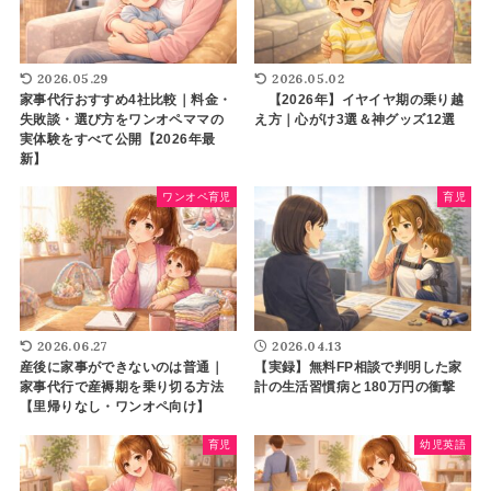
2026.05.29
2026.05.02
家事代行おすすめ4社比較｜料金・
【2026年】イヤイヤ期の乗り越
失敗談・選び方をワンオペママの
え方｜心がけ3選＆神グッズ12選
実体験をすべて公開【2026年最
新】
ワンオペ育児
育児
2026.06.27
2026.04.13
産後に家事ができないのは普通｜
【実録】無料FP相談で判明した家
家事代行で産褥期を乗り切る方法
計の生活習慣病と180万円の衝撃
【里帰りなし・ワンオペ向け】
育児
幼児英語