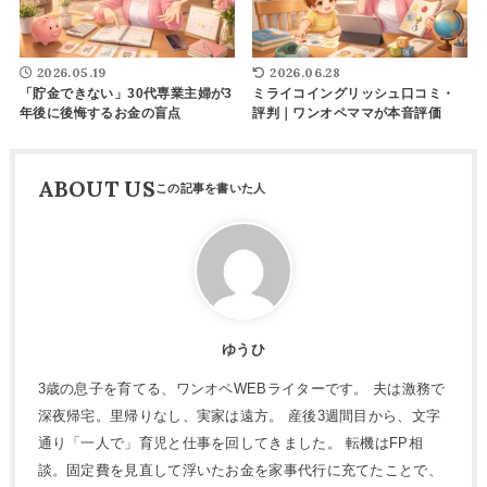
2026.05.19
2026.06.28
「貯金できない」30代専業主婦が3
ミライコイングリッシュ口コミ・
年後に後悔するお金の盲点
評判｜ワンオペママが本音評価
ABOUT US
ゆうひ
3歳の息子を育てる、ワンオペWEBライターです。 夫は激務で
深夜帰宅。里帰りなし、実家は遠方。 産後3週間目から、文字
通り「一人で」育児と仕事を回してきました。 転機はFP相
談。固定費を見直して浮いたお金を家事代行に充てたことで、