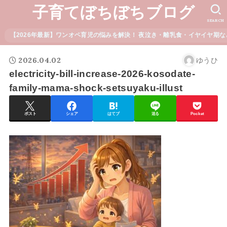
子育てぼちぼちブログ
SEARCH
【2026年最新】ワンオペ育児の悩みを解決！ 夜泣き・離乳食・イヤイヤ期な
2026.04.02
ゆうひ
electricity-bill-increase-2026-kosodate-
family-mama-shock-setsuyaku-illust
ポスト
シェア
はてブ
送る
Pocket