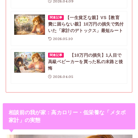
2026.04.09
【一生貧乏な親】VS【教育
関連記事
費に困らない親】10万円の損失で気付
いた「家計のデトックス」最短ルート
2026.05.10
【10万円の損失】1人目で
関連記事
高級ベビーカーを買った私の末路と後
悔
2026.04.05
相談前の我が家：高カロリー・低栄養な「メタボ
家計」の実態