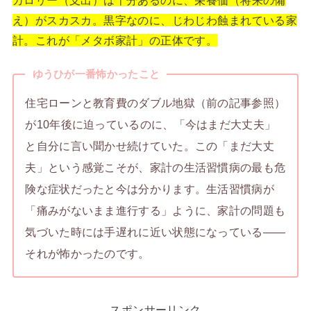
カロリー（支出）は十分あるのに、栄養価（将来の備
え）がスカスカ。黒字なのに、じわじわ蝕まれている家
計。これが「メタボ家計」の正体です。
ゆうひが一番怖かったこと
住宅ローンと教育費のダブル地獄（前の記事参照）
が10年後に迫っているのに、「今はまだ大丈夫」
と自分に言い聞かせ続けていた。この「まだ大丈
夫」という感覚こそが、家計の生活習慣病の最も危
険な症状だったと今は分かります。生活習慣病が
「痛みがないまま進行する」ように、家計の問題も
気づいた時には手遅れに近い状態になっている——
それが怖かったのです。
スポンサーリンク