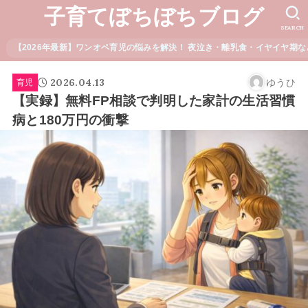
子育てぼちぼちブログ
SEARCH
【2026年最新】ワンオペ育児の悩みを解決！ 夜泣き・離乳食・イヤイヤ期な
2026.04.13
ゆうひ
育児
【実録】無料FP相談で判明した家計の生活習慣
病と180万円の衝撃