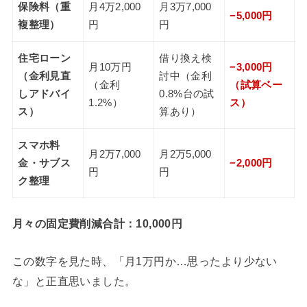
保険料（重
月4万2,000
月3万7,000
−5,000円
複整理）
円
円
住宅ローン
借り換え検
月10万円
−3,000円
（金利見直
討中（金利
（金利
（試算ベー
しアドバイ
0.8%台の試
1.2%）
ス）
ス）
算あり）
スマホ料
月2万7,000
月2万5,000
金・サブス
−2,000円
円
円
ク整理
月々の固定費削減合計：10,000円
この数字を見た時、「月1万円か…思ったより少ない
な」と正直思いました。