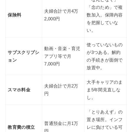
「念のため」で複
夫婦合計で月4万
保険料
数加入。保障内容
2,000円
を把握していな
い。
使っていないもの
動画・音楽・育児
サブスクリプシ
が3つある。解約
アプリ等で月
ョン
の手続きが面倒で
7,000円
放置中。
大手キャリアのま
夫婦合計で月2万
スマホ料金
ま5年間見直しな
円
し。
「とりあえず」の
置き場所。インフ
普通預金に月1万
教育費の積立
レに負けている可
円