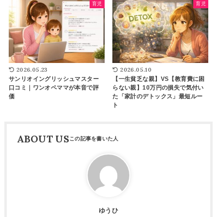
育児
育児
2026.05.23
2026.05.10
サンリオイングリッシュマスター
【一生貧乏な親】VS【教育費に困
口コミ｜ワンオペママが本音で評
らない親】10万円の損失で気付い
価
た「家計のデトックス」最短ルー
ト
ABOUT US
ゆうひ