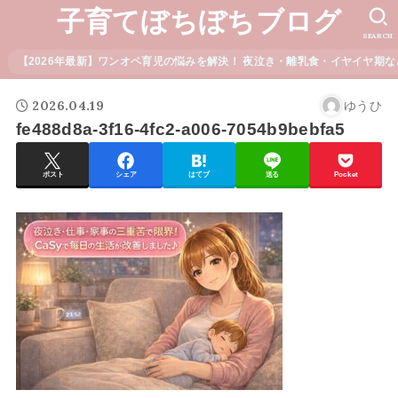
子育てぼちぼちブログ
SEARCH
【2026年最新】ワンオペ育児の悩みを解決！ 夜泣き・離乳食・イヤイヤ期な
2026.04.19
ゆうひ
fe488d8a-3f16-4fc2-a006-7054b9bebfa5
ポスト
シェア
はてブ
送る
Pocket