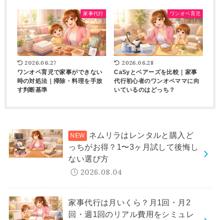
家事代行
ワンオペ育児
2026.06.27
2026.06.28
ワンオペ育児で家事ができない
CaSyとベアーズを比較｜家事
時の対処法｜掃除・料理を手放
代行初心者のワンオペママに向
す判断基準
いているのはどっち？
ネムリラはレンタルと購入ど
っちがお得？1〜3ヶ月試して後悔し
ない選び方
2026.08.04
家事代行は月いくら？月1回・月2
回・週1回のリアル費用をシミュレ