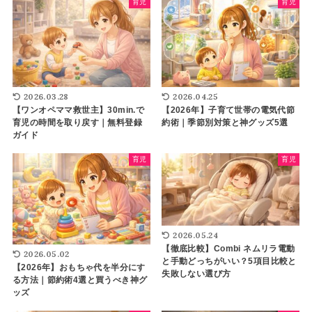
育児
育児
2026.03.28
2026.04.25
【ワンオペママ救世主】30min.で
【2026年】子育て世帯の電気代節
育児の時間を取り戻す｜無料登録
約術｜季節別対策と神グッズ5選
ガイド
育児
育児
2026.05.24
【徹底比較】Combi ネムリラ電動
2026.05.02
と手動どっちがいい？5項目比較と
【2026年】おもちゃ代を半分にす
失敗しない選び方
る方法｜節約術4選と買うべき神グ
ッズ