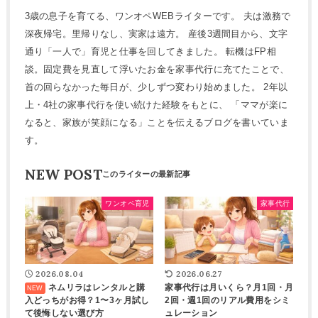
3歳の息子を育てる、ワンオペWEBライターです。 夫は激務で
深夜帰宅。里帰りなし、実家は遠方。 産後3週間目から、文字
通り「一人で」育児と仕事を回してきました。 転機はFP相
談。固定費を見直して浮いたお金を家事代行に充てたことで、
首の回らなかった毎日が、少しずつ変わり始めました。 2年以
上・4社の家事代行を使い続けた経験をもとに、 「ママが楽に
なると、家族が笑顔になる」ことを伝えるブログを書いていま
す。
NEW POST
ワンオペ育児
家事代行
2026.08.04
2026.06.27
ネムリラはレンタルと購
家事代行は月いくら？月1回・月
入どっちがお得？1〜3ヶ月試し
2回・週1回のリアル費用をシミ
て後悔しない選び方
ュレーション