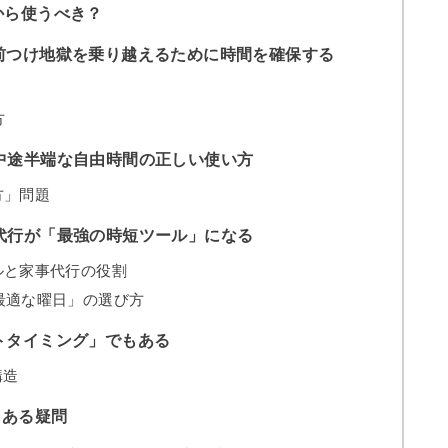
から使うべき？
前つけ地獄を乗り越えるために時間を確保する
方
中途半端な自由時間の正しい使い方
方」問題
代行が「最強の時短ツール」になる
ルと家事代行の役割
最適な曜日」の選び方
トタイミング」でもある
構造
くある疑問