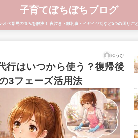
子育てぼちぼちブログ
ワンオペ育児の悩みを解決！ 夜泣き・離乳食・イヤイヤ期など5つの困りご
ゆうひ
代行はいつから使う？復帰後
の3フェーズ活用法