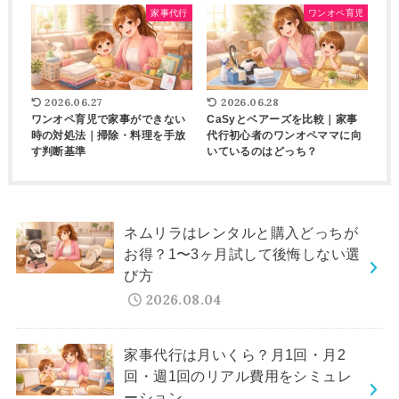
家事代行
ワンオペ育児
2026.06.27
2026.06.28
ワンオペ育児で家事ができない
CaSyとベアーズを比較｜家事
時の対処法｜掃除・料理を手放
代行初心者のワンオペママに向
す判断基準
いているのはどっち？
ネムリラはレンタルと購入どっちが
お得？1〜3ヶ月試して後悔しない選
び方
2026.08.04
家事代行は月いくら？月1回・月2
回・週1回のリアル費用をシミュレ
ーション