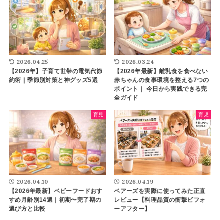
2026.04.25
2026.03.24
【2026年】子育て世帯の電気代節
【2026年最新】離乳食を食べない
約術｜季節別対策と神グッズ5選
赤ちゃんの食事環境を整える7つの
ポイント｜ 今日から実践できる完
全ガイド
育児
育児
2026.04.10
2026.04.19
【2026年最新】ベビーフードおす
ベアーズを実際に使ってみた正直
すめ月齢別14選｜初期〜完了期の
レビュー【料理品質の衝撃ビフォ
選び方と比較
ーアフター】