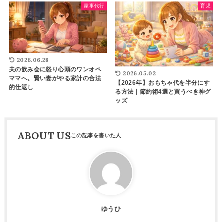
家事代行
育児
2026.06.28
夫の飲み会に怒り心頭のワンオペ
2026.05.02
ママへ。賢い妻がやる家計の合法
【2026年】おもちゃ代を半分にす
的仕返し
る方法｜節約術4選と買うべき神グ
ッズ
ABOUT US
ゆうひ