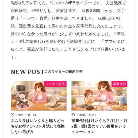
3歳の息子を育てる、ワンオペWEBライターです。 夫は激務で
深夜帰宅。里帰りなし、実家は遠方。 産後3週間目から、文字
通り「一人で」育児と仕事を回してきました。 転機はFP相
談。固定費を見直して浮いたお金を家事代行に充てたことで、
首の回らなかった毎日が、少しずつ変わり始めました。 2年以
上・4社の家事代行を使い続けた経験をもとに、 「ママが楽に
なると、家族が笑顔になる」ことを伝えるブログを書いていま
す。
NEW POST
ワンオペ育児
家事代行
2026.08.04
2026.06.27
ネムリラはレンタルと購入どっ
家事代行は月いくら？月1回・月
ちがお得？1〜3ヶ月試して後悔
2回・週1回のリアル費用をシミ
しない選び方
ュレーション