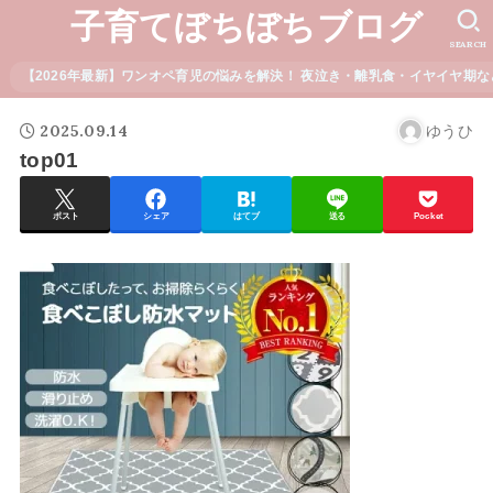
子育てぼちぼちブログ
SEARCH
【2026年最新】ワンオペ育児の悩みを解決！ 夜泣き・離乳食・イヤイヤ期な
2025.09.14
ゆうひ
top01
ポスト
シェア
はてブ
送る
Pocket