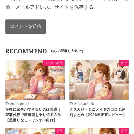
前、メールアドレス、サイトを保存する。
RECOMMEND
ワンオペ育児
育児
2026.06.27
2026.05.05
産後に家事ができないのは普通｜
タスカジ・ミニメイドの口コミ評
家事代行で産褥期を乗り切る方法
判まとめ【2026年正直レビュー】
【里帰りなし・ワンオペ向け】
育児
育児