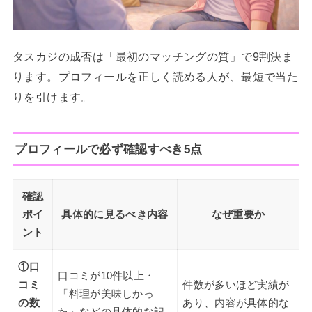
タスカジの成否は「最初のマッチングの質」で9割決ま
ります。プロフィールを正しく読める人が、最短で当た
りを引けます。
プロフィールで必ず確認すべき5点
確認
ポイ
具体的に見るべき内容
なぜ重要か
ント
①口
口コミが10件以上・
コミ
件数が多いほど実績が
「料理が美味しかっ
の数
あり、内容が具体的な
た」などの具体的な記