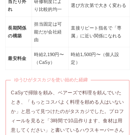
当たり外
研修制度によ
選び方次第で大きく変わる
れ
り比較的均一
担当固定は可
長期関係
直接リピート指名で「専
能だが会社経
の構築
属」に近い関係になれる
由
時給2,190円〜
時給1,500円〜（個人設
最安料金
（CaSy）
定）
ゆうひがタスカジを使い始めた経緯
CaSyで掃除を頼み、ベアーズで料理を頼んでいた
とき、「もっとコスパよく料理を頼める人はいない
か」と思って見つけたのがタスカジでした。プロフ
ィールを見ると「3時間で10品作ります、食材は用
意してください」と書いているハウスキーパーさん