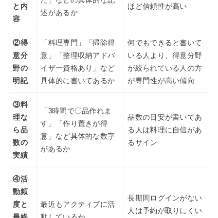
と内
ほど信頼性が高い
述があるか
容
②得
「料理専門」「掃除得
何でもできると書いて
意分
意」「整理収納アドバ
いる人より、得意分野
野の
イザー資格あり」など
が絞られている人の方
明記
具体的に書いてあるか
が専門性が高い傾向
③料
「3時間で〇品作れま
理な
品数の目安が書いてあ
す」「作り置きが得
ら品
る人は料理に自信があ
意」など具体的な数字
数の
るサイン
があるか
実績
④活
動頻
長期間ログインがない
度と
最近もアクティブに活
人は予約が取りにくい
最終
動しているか