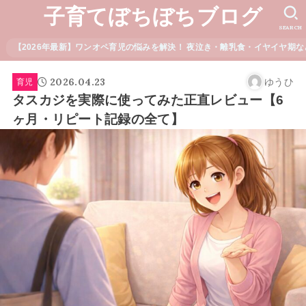
子育てぼちぼちブログ
SEARCH
【2026年最新】ワンオペ育児の悩みを解決！ 夜泣き・離乳食・イヤイヤ期な
2026.04.23
ゆうひ
育児
タスカジを実際に使ってみた正直レビュー【6
ヶ月・リピート記録の全て】