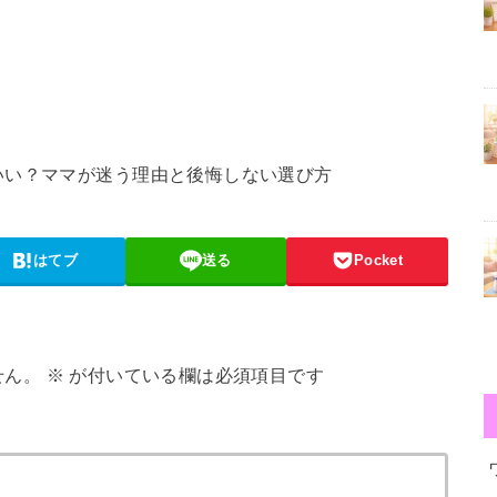
いい？ママが迷う理由と後悔しない選び方
はてブ
送る
Pocket
せん。
※
が付いている欄は必須項目です