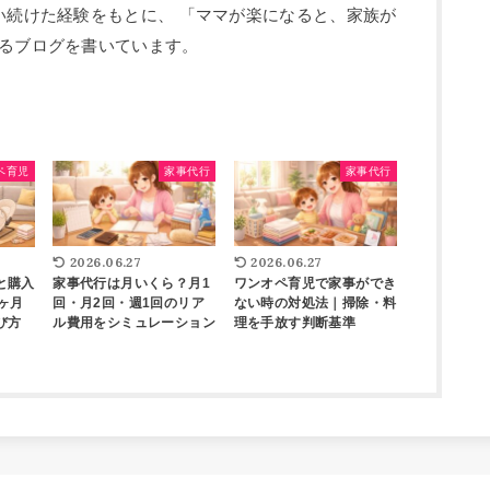
い続けた経験をもとに、 「ママが楽になると、家族が
るブログを書いています。
ペ育児
家事代行
家事代行
2026.06.27
2026.06.27
と購入
家事代行は月いくら？月1
ワンオペ育児で家事ができ
ヶ月
回・月2回・週1回のリア
ない時の対処法｜掃除・料
び方
ル費用をシミュレーション
理を手放す判断基準