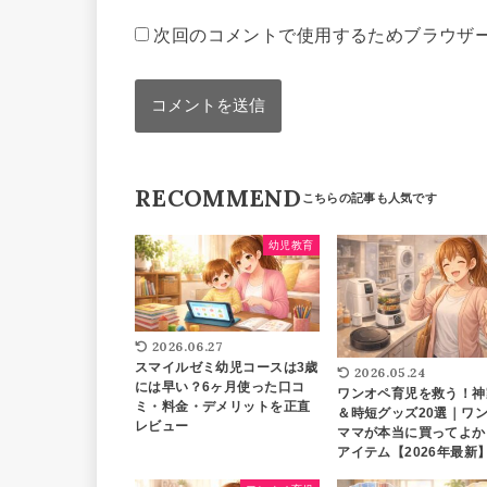
次回のコメントで使用するためブラウザ
RECOMMEND
幼児教育
2026.06.27
スマイルゼミ幼児コースは3歳
2026.05.24
には早い？6ヶ月使った口コ
ワンオペ育児を救う！神
ミ・料金・デメリットを正直
＆時短グッズ20選｜ワ
レビュー
ママが本当に買ってよか
アイテム【2026年最新