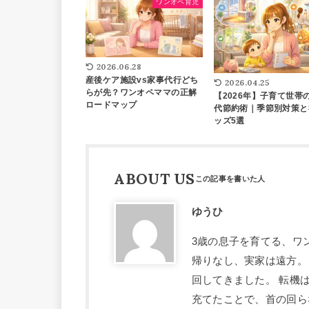
ワンオペ育児
2026.06.28
産後ケア施設vs家事代行どち
2026.04.25
らが先？ワンオペママの正解
【2026年】子育て世帯
ロードマップ
代節約術｜季節別対策と
ッズ5選
ABOUT US
ゆうひ
3歳の息子を育てる、ワ
帰りなし、実家は遠方。
回してきました。 転機
充てたことで、首の回ら