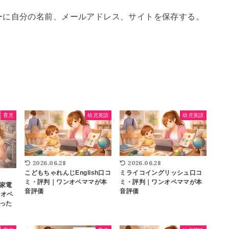
ーに自分の名前、メールアドレス、サイトを保存する。
育児
幼児英語
幼児英語
2026.06.28
2026.06.28
こどもちゃれんじEnglish口コ
ミライコイングリッシュ口コ
ミ・評判｜ワンオペママが本
ミ・評判｜ワンオペママが本
家電
音評価
音評価
ンオペ
った
】