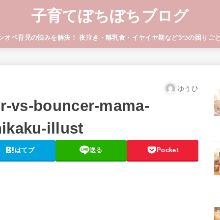
子育てぼちぼちブログ
ワンオペ育児の悩みを解決！ 夜泣き・離乳食・イヤイヤ期など5つの困りご
ゆうひ
air-vs-bouncer-mama-
kaku-illust
はてブ
送る
Pocket