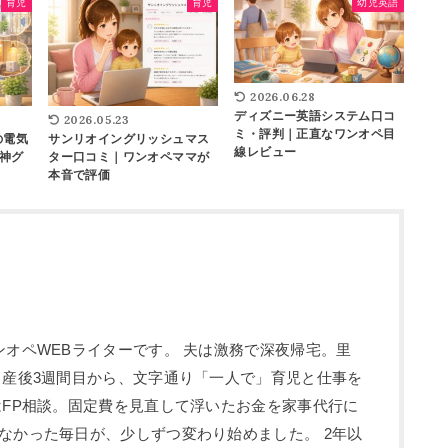
育児
育児
幼児英語
2026.06.28
ディズニー英語システム口コ
2026.05.23
ミ・評判｜正直なワンオペ目
の電気
サンリオイングリッシュマス
線レビュー
神グ
ター口コミ｜ワンオペママが
本音で評価
ンオペWEBライターです。 夫は激務で深夜帰宅。里
 産後3週間目から、文字通り「一人で」育児と仕事を
はFP相談。固定費を見直して浮いたお金を家事代行に
なかった毎日が、少しずつ変わり始めました。 2年以