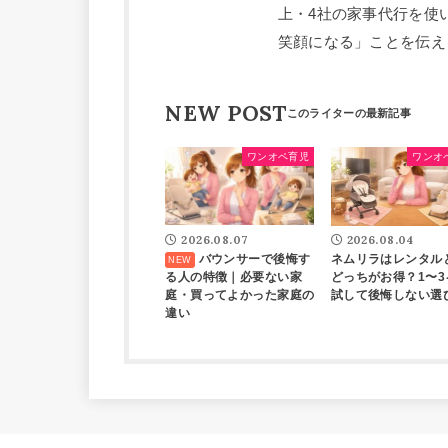
上・4社の家事代行を使
笑顔になる」ことを伝え
NEW POST
ワンオペ育児
ワンオ
2026.08.07
2026.08.04
バウンサーで後悔す
ネムリラはレンタル
る人の特徴｜必要ない家
どっちがお得？1〜3
庭・買ってよかった家庭の
試して後悔しない選
違い