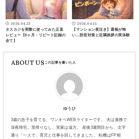
2026.04.23
2026.04.15
タスカジを実際に使ってみた正直
【マンション夜泣き】通報が怖
レビュー【6ヶ月・リピート記録の
い…防音対策と近隣挨拶の実体験
全て】
ABOUT US
ゆうひ
3歳の息子を育てる、ワンオペWEBライターです。 夫は激務で
深夜帰宅。里帰りなし、実家は遠方。 産後3週間目から、文字
通り「一人で」育児と仕事を回してきました。 転機はFP相