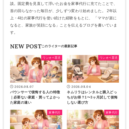
談。固定費を見直して浮いたお金を家事代行に充てたことで、
首の回らなかった毎日が、少しずつ変わり始めました。 2年以
上・4社の家事代行を使い続けた経験をもとに、 「ママが楽に
なると、家族が笑顔になる」ことを伝えるブログを書いていま
す。
NEW POST
ワンオペ育児
ワンオペ育児
2026.08.07
2026.08.04
バウンサーで後悔する人の特徴
ネムリラはレンタルと購入どっ
｜必要ない家庭・買ってよかっ
ちがお得？1〜3ヶ月試して後悔
た家庭の違い
しない選び方
家事代行
家事代行