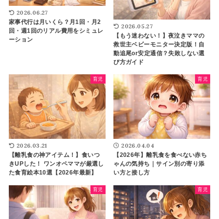
2026.06.27
家事代行は月いくら？月1回・月2
2026.05.27
回・週1回のリアル費用をシミュレ
【もう迷わない！】夜泣きママの
ーション
救世主ベビーモニター決定版！自
動追尾or安定通信？失敗しない選
び方ガイド
育児
育児
2026.03.21
2026.04.04
【離乳食の神アイテム！】食いつ
【2026年】離乳食を食べない赤ち
きUPした！ ワンオペママが厳選し
ゃんの気持ち｜サイン別の寄り添
た食育絵本10選【2026年最新】
い方と接し方
育児
育児