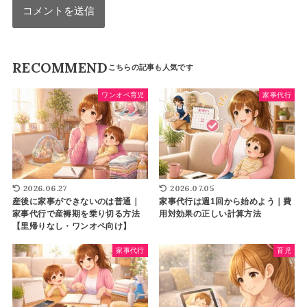
RECOMMEND
ワンオペ育児
家事代行
2026.06.27
2026.07.05
産後に家事ができないのは普通｜
家事代行は週1回から始めよう｜費
家事代行で産褥期を乗り切る方法
用対効果の正しい計算方法
【里帰りなし・ワンオペ向け】
家事代行
育児