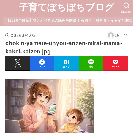
子育てぼちぼちブログ
SEARCH
【2026年最新】ワンオペ育児の悩みを解決！ 夜泣き・離乳食・イヤイヤ期な
2026.04.05
ゆうひ
chokin-yamete-unyou-anzen-mirai-mama-
kakei-kaizen.jpg
ポスト
シェア
はてブ
送る
Pocket