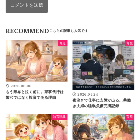
RECOMMEND
育児
育児
2026.06.06
もう限界と泣く前に。家事代行は
2026.04.24
贅沢ではなく投資である理由
夜泣きで仕事に支障が出る…共働
き夫婦の睡眠負債完済記録
知育玩具
育児