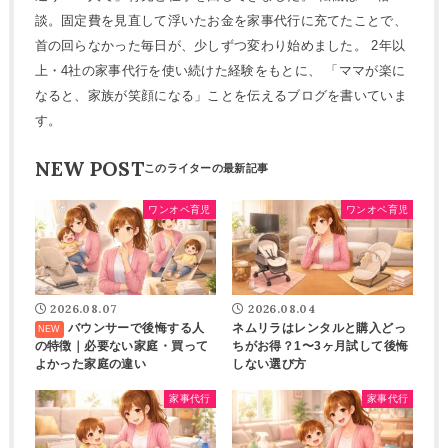
談。固定費を見直して浮いたお金を家事代行に充てたことで、
首の回らなかった毎日が、少しずつ変わり始めました。 2年以
上・4社の家事代行を使い続けた経験をもとに、 「ママが楽に
なると、家族が笑顔になる」ことを伝えるブログを書いていま
す。
NEW POST
ワンオペ育児
ワンオペ育児
2026.08.07
2026.08.04
バウンサーで後悔する人
ネムリラはレンタルと購入どっ
の特徴｜必要ない家庭・買って
ちがお得？1〜3ヶ月試して後悔
よかった家庭の違い
しない選び方
家事代行
家事代行