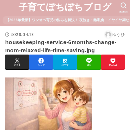
子育てぼちぼちブログ
SEARCH
【2026年最新】ワンオペ育児の悩みを解決！ 夜泣き・離乳食・イヤイヤ期な
2026.04.18
ゆうひ
housekeeping-service-6months-change-
mom-relaxed-life-time-saving.jpg
ポスト
シェア
はてブ
送る
Pocket