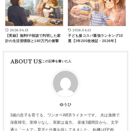
2026.04.13
2026.04.12
【実録】無料FP相談で判明した家
子ども服コスパ最強ランキング10
計の生活習慣病と180万円の衝撃
選【3年200枚検証・2026年】
ABOUT US
ゆうひ
3歳の息子を育てる、ワンオペWEBライターです。 夫は激務で
深夜帰宅。里帰りなし、実家は遠方。 産後3週間目から、文字
通り「一人で」育児と仕事を回してきました。 転機はFP相