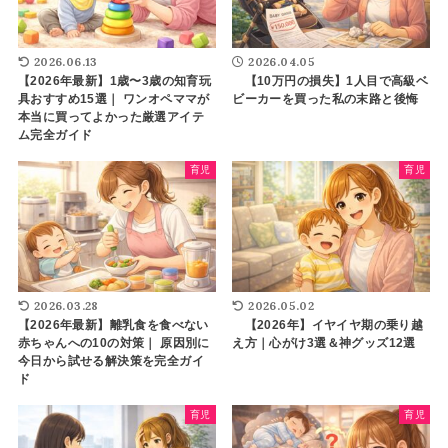
2026.06.13
2026.04.05
【2026年最新】1歳〜3歳の知育玩
【10万円の損失】1人目で高級ベ
具おすすめ15選｜ ワンオペママが
ビーカーを買った私の末路と後悔
本当に買ってよかった厳選アイテ
ム完全ガイド
育児
育児
2026.03.28
2026.05.02
【2026年最新】離乳食を食べない
【2026年】イヤイヤ期の乗り越
赤ちゃんへの10の対策｜ 原因別に
え方｜心がけ3選＆神グッズ12選
今日から試せる解決策を完全ガイ
ド
育児
育児