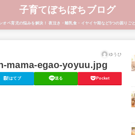
子育てぼちぼちブログ
ワンオペ育児の悩みを解決！ 夜泣き・離乳食・イヤイヤ期など5つの困りご
ゆうひ
tan-mama-egao-yoyuu.jpg
はてブ
送る
Pocket