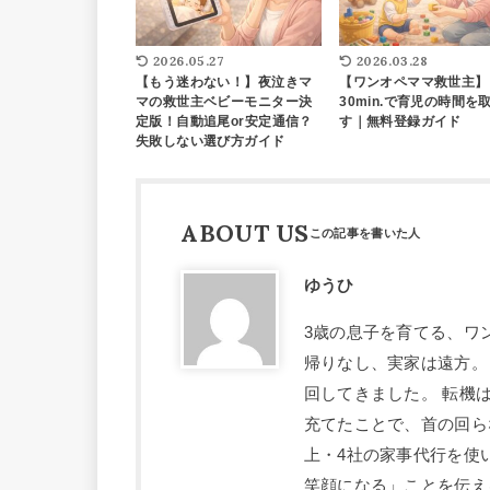
2026.05.27
2026.03.28
【もう迷わない！】夜泣きマ
【ワンオペママ救世主】
マの救世主ベビーモニター決
30min.で育児の時間を
定版！自動追尾or安定通信？
す｜無料登録ガイド
失敗しない選び方ガイド
ABOUT US
ゆうひ
3歳の息子を育てる、ワ
帰りなし、実家は遠方。
回してきました。 転機
充てたことで、首の回ら
上・4社の家事代行を使
笑顔になる」ことを伝え