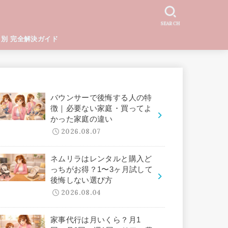
SEARCH
と別 完全解決ガイド
バウンサーで後悔する人の特
徴｜必要ない家庭・買ってよ
かった家庭の違い
2026.08.07
ネムリラはレンタルと購入ど
っちがお得？1〜3ヶ月試して
後悔しない選び方
2026.08.04
家事代行は月いくら？月1