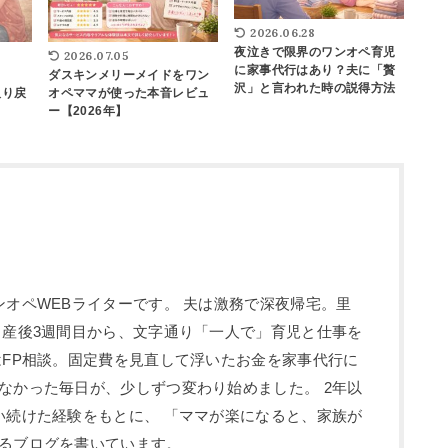
2026.06.28
夜泣きで限界のワンオペ育児
2026.07.05
に家事代行はあり？夫に「贅
ダスキンメリーメイドをワン
沢」と言われた時の説得方法
取り戻
オペママが使った本音レビュ
ー【2026年】
ンオペWEBライターです。 夫は激務で深夜帰宅。里
 産後3週間目から、文字通り「一人で」育児と仕事を
はFP相談。固定費を見直して浮いたお金を家事代行に
なかった毎日が、少しずつ変わり始めました。 2年以
い続けた経験をもとに、 「ママが楽になると、家族が
るブログを書いています。