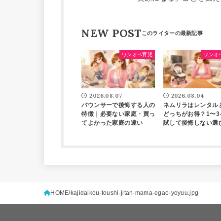
NEW POST
ワンオペ育児
ワンオ
2026.08.07
2026.08.04
バウンサーで後悔する人の
ネムリラはレンタル
特徴｜必要ない家庭・買っ
どっちがお得？1〜3
てよかった家庭の違い
試して後悔しない選
HOME
kajidaikou-toushi-jitan-mama-egao-yoyuu.jpg