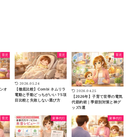
育児
育児
育児
2026.05.24
ンオ
【徹底比較】Combi ネムリラ
2026.04.25
電動と手動どっちがいい？5項
【2026年】子育て世帯の電気
目比較と失敗しない選び方
代節約術｜季節別対策と神グ
ッズ5選
育児
家事代行
家事代行