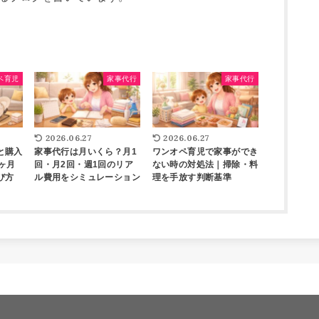
ペ育児
家事代行
家事代行
2026.06.27
2026.06.27
と購入
家事代行は月いくら？月1
ワンオペ育児で家事ができ
ヶ月
回・月2回・週1回のリア
ない時の対処法｜掃除・料
び方
ル費用をシミュレーション
理を手放す判断基準