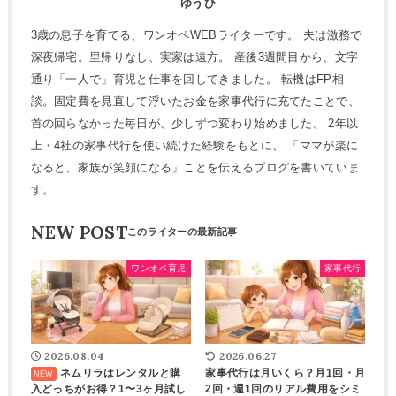
ゆうひ
3歳の息子を育てる、ワンオペWEBライターです。 夫は激務で
深夜帰宅。里帰りなし、実家は遠方。 産後3週間目から、文字
通り「一人で」育児と仕事を回してきました。 転機はFP相
談。固定費を見直して浮いたお金を家事代行に充てたことで、
首の回らなかった毎日が、少しずつ変わり始めました。 2年以
上・4社の家事代行を使い続けた経験をもとに、 「ママが楽に
なると、家族が笑顔になる」ことを伝えるブログを書いていま
す。
NEW POST
ワンオペ育児
家事代行
2026.08.04
2026.06.27
ネムリラはレンタルと購
家事代行は月いくら？月1回・月
入どっちがお得？1〜3ヶ月試し
2回・週1回のリアル費用をシミ