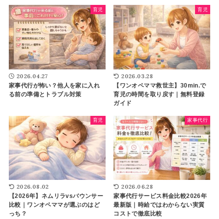
育児
育児
2026.04.27
2026.03.28
家事代行が怖い？他人を家に入れ
【ワンオペママ救世主】30min.で
る前の準備とトラブル対策
育児の時間を取り戻す｜無料登録
ガイド
育児
家事代行
2026.08.02
2026.06.28
【2026年】ネムリラvsバウンサー
家事代行サービス料金比較2026年
比較｜ワンオペママが選ぶのはど
最新版｜時給ではわからない実質
っち？
コストで徹底比較