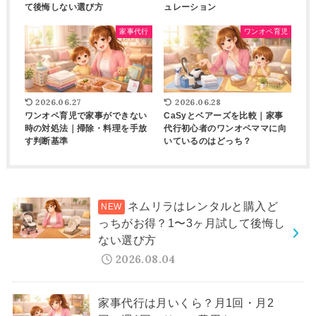
て後悔しない選び方
ュレーション
家事代行
ワンオペ育児
2026.06.27
2026.06.28
ワンオペ育児で家事ができない
CaSyとベアーズを比較｜家事
時の対処法｜掃除・料理を手放
代行初心者のワンオペママに向
す判断基準
いているのはどっち？
ネムリラはレンタルと購入ど
っちがお得？1〜3ヶ月試して後悔し
ない選び方
2026.08.04
家事代行は月いくら？月1回・月2