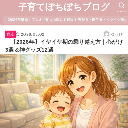
子育てぼちぼちブログ
SEARCH
【2026年最新】ワンオペ育児の悩みを解決！ 夜泣き・離乳食・イヤイヤ期な
2026.05.02
ゆうひ
育児
【2026年】イヤイヤ期の乗り越え方｜心がけ
3選＆神グッズ12選