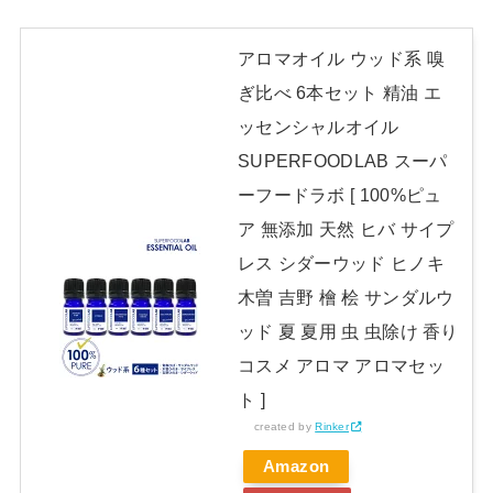
アロマオイル ウッド系 嗅
ぎ比べ 6本セット 精油 エ
ッセンシャルオイル
SUPERFOODLAB スーパ
ーフードラボ [ 100%ピュ
ア 無添加 天然 ヒバ サイプ
レス シダーウッド ヒノキ
木曽 吉野 檜 桧 サンダルウ
ッド 夏 夏用 虫 虫除け 香り
コスメ アロマ アロマセッ
ト ]
created by
Rinker
Amazon