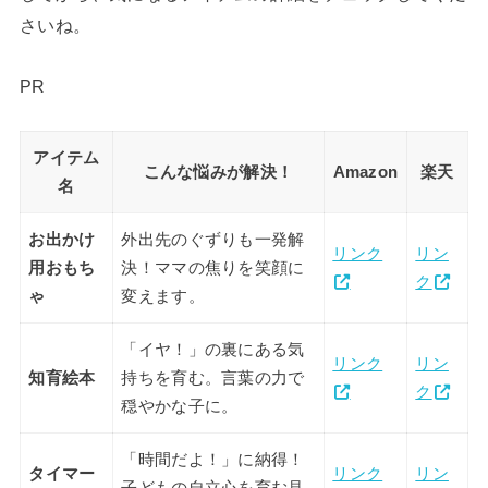
さいね。
PR
アイテム
こんな悩みが解決！
Amazon
楽天
名
お出かけ
外出先のぐずりも一発解
リンク
リン
用おもち
決！ママの焦りを笑顔に
ク
ゃ
変えます。
「イヤ！」の裏にある気
リンク
リン
知育絵本
持ちを育む。言葉の力で
ク
穏やかな子に。
「時間だよ！」に納得！
タイマー
リンク
リン