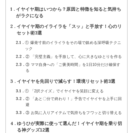
1
イヤイヤ期はいつから？原因と特徴を知ると気持ち
がラクになる
2
イヤイヤ期のイライラを「スッ」と手放す！心のリ
セット術3選
2.1
① 爆発寸前のイライラをその場で鎮める深呼吸テクニ
ック
2.2
② 「完璧主義」を手放して、心に大きなゆとりを作る
2.3
③ ママ自身への「ご褒美時間」を1日10分だけ確保す
る
3
イヤイヤを先回りで減らす！環境リセット術3選
3.1
① 「2択クイズ」でイヤイヤを笑顔に変える
3.2
② 「あと〇分で終わり！」予告でイヤイヤを上手に回
避
3.3
③ お気に入りアイテムで気持ちをフワッと切り替える
4
ゆうひが実際に使って選んだ！イヤイヤ期を乗り切
る神グッズ12選