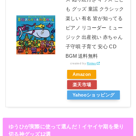
も グッズ 童謡 クラシック
楽しい 有名 皆が知ってる
ピアノ リコーダー ミュー
ジック 出産祝い 赤ちゃん
子守唄 子育て 安心 CD
BGM 送料無料
created by
Rinker
Amazon
楽天市場
Yahooショッピング
ゆうひが実際に使って選んだ！イヤイヤ期を乗り
切る神グッズ12選