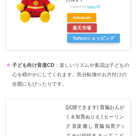
created by
Rinker
Amazon
楽天市場
Yahooショッピング
子ども向け音楽CD
：楽しいリズムや童謡は子どもの
心を穏やかにしてくれます。気分転換やお片付けの
合図にもぴったりです。
(試聴できます) 育脳おんが
く＆知育ぬりえ | ヒーリン
グ 音楽 癒し 育脳 知育グッ
ズ ぬり絵付き キッズ こど