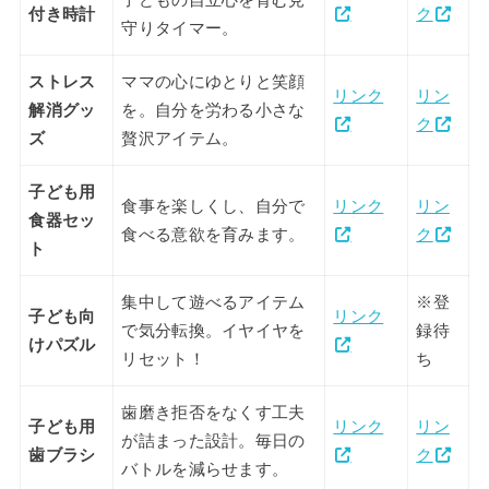
子どもの自立心を育む見
付き時計
ク
守りタイマー。
ストレス
ママの心にゆとりと笑顔
リンク
リン
解消グッ
を。自分を労わる小さな
ク
ズ
贅沢アイテム。
子ども用
食事を楽しくし、自分で
リンク
リン
食器セッ
食べる意欲を育みます。
ク
ト
集中して遊べるアイテム
※登
子ども向
リンク
で気分転換。イヤイヤを
録待
けパズル
リセット！
ち
歯磨き拒否をなくす工夫
子ども用
リンク
リン
が詰まった設計。毎日の
歯ブラシ
ク
バトルを減らせます。