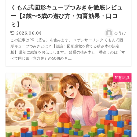
くもん式図形キューブつみきを徹底レビュ
ー【2歳〜5歳の遊び方・知育効果・口コ
ミ】
2026.06.08
ゆうひ
この記事はPR（広告）を含みます。 スポンサーリンク くもん式図
形キューブつみきとは？【結論：図形感覚を育てる積み木の決定
版】 最初に結論をお伝えします。 普通の積み木と一番違うのは「す
べて同じ形（立方体）の50個のキュ...
知育玩具