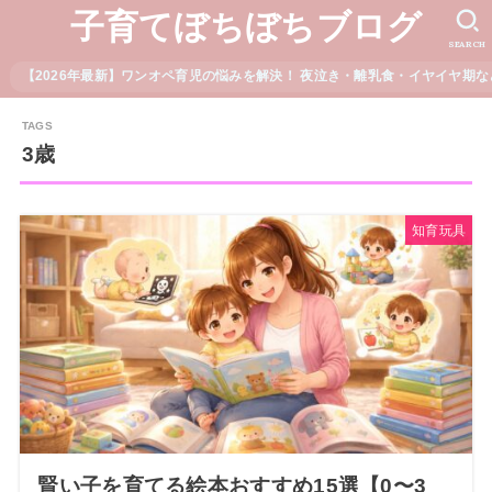
子育てぼちぼちブログ
SEARCH
【2026年最新】ワンオペ育児の悩みを解決！ 夜泣き・離乳食・イヤイヤ期な
3歳
知育玩具
賢い子を育てる絵本おすすめ15選【0〜3